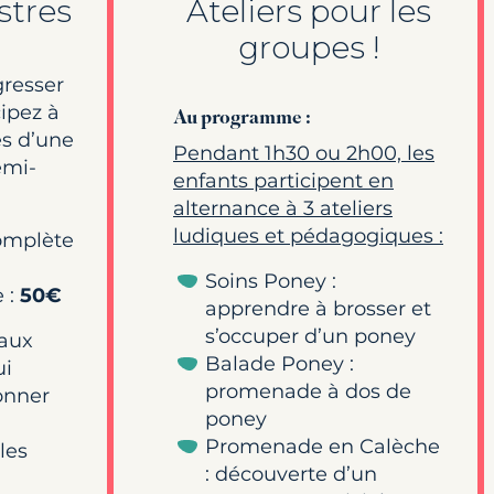
stres
Ateliers pour les
groupes !
gresser
ipez à
Au programme :
es d’une
Pendant 1h30 ou 2h00, les
emi-
enfants participent en
alternance à 3 ateliers
ludiques et pédagogiques :
omplète
Soins Poney :
e :
50€
apprendre à brosser et
s’occuper d’un poney
éaux
Balade Poney :
ui
promenade à dos de
onner
poney
Promenade en Calèche
les
: découverte d’un