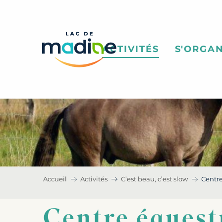
Aller
au
contenu
principal
ACTIVITÉS
S'ORGAN
Accueil
Activités
C’est beau, c’est slow
Centre
Centre équest