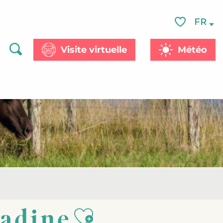
FR
Voir les favor
Visite virtuelle
Météo
Recherche
Ajouter aux f
Madine