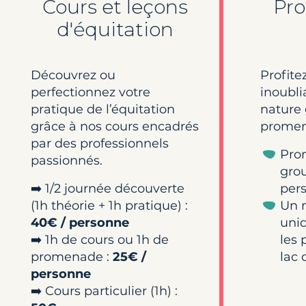
Cours et leçons
Pr
d'équitation
Découvrez ou
Profite
perfectionnez votre
inoubli
pratique de l’équitation
nature 
grâce à nos cours encadrés
promen
par des professionnels
Pro
passionnés.
grou
➡️ 1/2 journée découverte
pers
(1h théorie + 1h pratique) :
Un 
40€ / personne
uni
➡️ 1h de cours ou 1h de
les 
promenade :
25€ /
lac 
personne
➡️ Cours particulier (1h) :