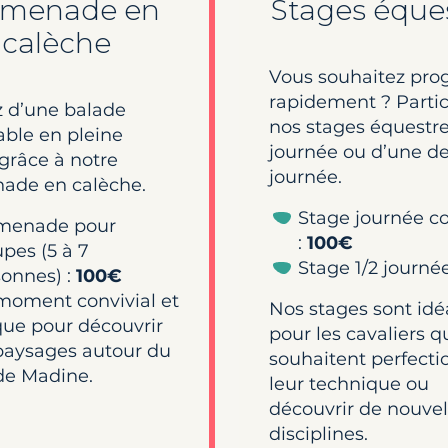
omenade en
Stages éque
calèche
Vous souhaitez pro
rapidement ? Partic
z d’une balade
nos stages équestr
able en pleine
journée ou d’une d
grâce à notre
journée.
ade en calèche.
Stage journée c
menade pour
:
100€
pes (5 à 7
Stage 1/2 journé
onnes) :
100€
moment convivial et
Nos stages sont id
que pour découvrir
pour les cavaliers q
paysages autour du
souhaitent perfecti
de Madine.
leur technique ou
découvrir de nouvel
disciplines.