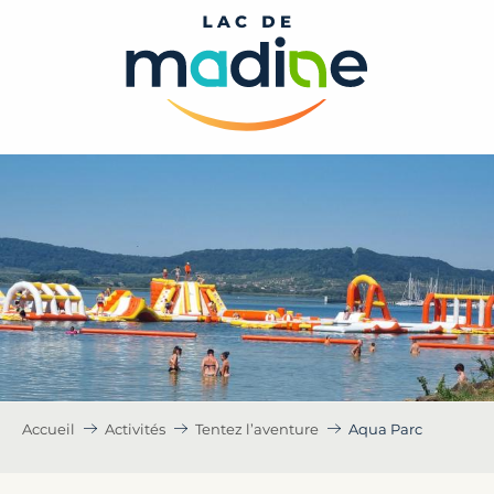
Aller
au
contenu
principal
Accueil
Activités
Tentez l’aventure
Aqua Parc