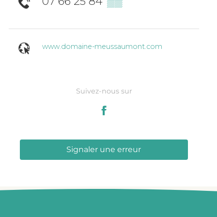
07 66 25 84
▒▒
www.domaine-meussaumont.com
Suivez-nous sur
Signaler une erreur