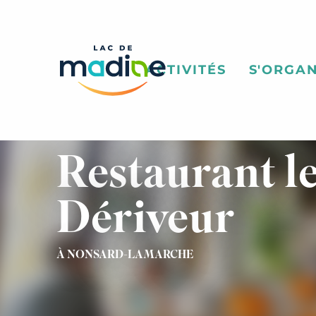
Aller
au
contenu
principal
ACTIVITÉS
S'ORGAN
Restaurant l
Dériveur
À NONSARD-LAMARCHE