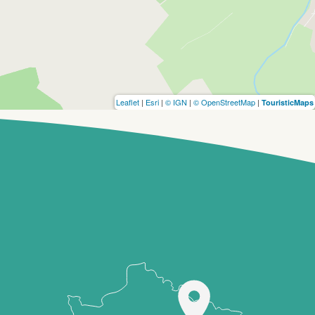
Leaflet
|
Esri
|
© IGN
|
© OpenStreetMap
|
TouristicMaps