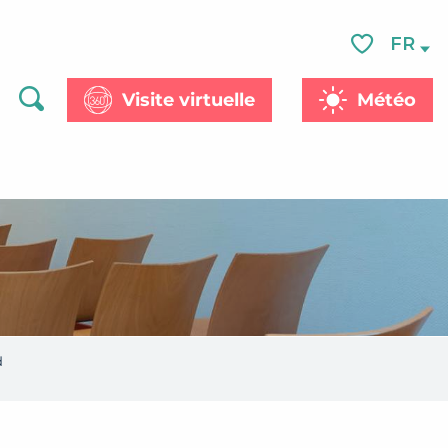
FR
Voir les favor
Visite virtuelle
Météo
Recherche
d
ter aux favoris