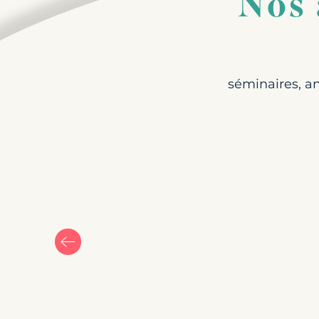
Nos 
séminaires, an
Terrains de football
Louez votre terrain de football idé
notre terrain en gazon synthétique
Lire la suite