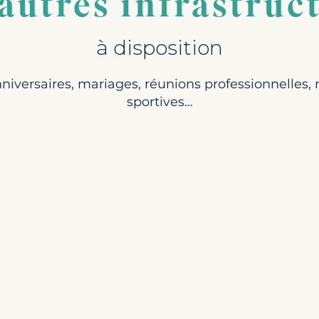
autres infrastruc
à disposition
niversaires, mariages, réunions professionnelles,
sportives…
al au Lac de Madine ! Choisissez entre notre plaine de jeu, 
 pour des...